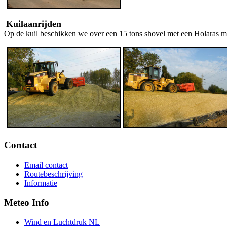
Kuilaanrijden
Op de kuil beschikken we over een 15 tons shovel met een Holaras ma
Contact
Email contact
Routebeschrijving
Informatie
Meteo Info
Wind en Luchtdruk NL