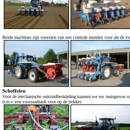
Beide machines zijn voorzien van een controle monitor voor als de vo
Schoffelen
Voor de mechanische onkruidbestrijding kunnen we uw maisgewas scho
d.m.v. een voorraadtank voor op de trekker.